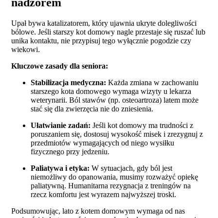
nadzorem
Upał bywa katalizatorem, który ujawnia ukryte dolegliwości
bólowe. Jeśli starszy kot domowy nagle przestaje się ruszać lub
unika kontaktu, nie przypisuj tego wyłącznie pogodzie czy
wiekowi.
Kluczowe zasady dla seniora:
Stabilizacja medyczna:
Każda zmiana w zachowaniu
starszego kota domowego wymaga wizyty u lekarza
weterynarii. Ból stawów (np. osteoartroza) latem może
stać się dla zwierzęcia nie do zniesienia.
Ułatwianie zadań:
Jeśli kot domowy ma trudności z
poruszaniem się, dostosuj wysokość misek i zrezygnuj z
przedmiotów wymagających od niego wysiłku
fizycznego przy jedzeniu.
Paliatywa i etyka:
W sytuacjach, gdy ból jest
niemożliwy do opanowania, musimy rozważyć opiekę
paliatywną. Humanitarna rezygnacja z treningów na
rzecz komfortu jest wyrazem najwyższej troski.
Podsumowując, lato z kotem domowym wymaga od nas