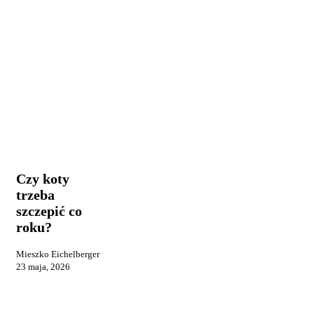
Czy
Kocie zdrowie i
koty
żywienie
trzeba
szczepić
Czy koty
co
trzeba
roku?
szczepić co
roku?
Mieszko Eichelberger
23 maja, 2026