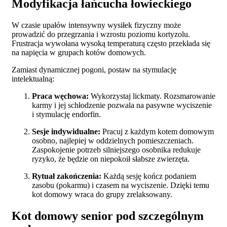
Modyfikacja łańcucha łowieckiego
W czasie upałów intensywny wysiłek fizyczny może
prowadzić do przegrzania i wzrostu poziomu kortyzolu.
Frustracja wywołana wysoką temperaturą często przekłada się
na napięcia w grupach kotów domowych.
Zamiast dynamicznej pogoni, postaw na stymulację
intelektualną:
Praca węchowa:
Wykorzystaj lickmaty. Rozsmarowanie
karmy i jej schłodzenie pozwala na pasywne wyciszenie
i stymulację endorfin.
Sesje indywidualne:
Pracuj z każdym kotem domowym
osobno, najlepiej w oddzielnych pomieszczeniach.
Zaspokojenie potrzeb silniejszego osobnika redukuje
ryzyko, że będzie on niepokoił słabsze zwierzęta.
Rytuał zakończenia:
Każdą sesję kończ podaniem
zasobu (pokarmu) i czasem na wyciszenie. Dzięki temu
kot domowy wraca do grupy zrelaksowany.
Kot domowy senior pod szczególnym