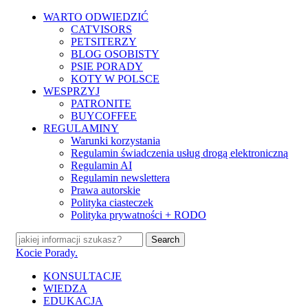
Skip
WARTO ODWIEDZIĆ
to
CATVISORS
main
PETSITERZY
content
BLOG OSOBISTY
PSIE PORADY
KOTY W POLSCE
WESPRZYJ
PATRONITE
BUYCOFFEE
REGULAMINY
Warunki korzystania
Regulamin świadczenia usług drogą elektroniczną
Regulamin AI
Regulamin newslettera
Prawa autorskie
Polityka ciasteczek
Polityka prywatności + RODO
Search
Close
Kocie Porady.
Search
search
Menu
KONSULTACJE
WIEDZA
EDUKACJA