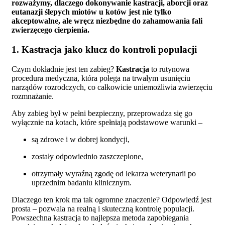
rozważymy, dlaczego dokonywanie kastracji, aborcji oraz
eutanazji ślepych miotów u kotów jest nie tylko
akceptowalne, ale wręcz niezbędne do zahamowania fali
zwierzęcego cierpienia.
1. Kastracja jako klucz do kontroli populacji
Czym dokładnie jest ten zabieg?
Kastracja
to rutynowa
procedura medyczna, która polega na trwałym usunięciu
narządów rozrodczych, co całkowicie uniemożliwia zwierzęciu
rozmnażanie.
Aby zabieg był w pełni bezpieczny, przeprowadza się go
wyłącznie na kotach, które spełniają podstawowe warunki –
są zdrowe i w dobrej kondycji,
zostały odpowiednio zaszczepione,
otrzymały wyraźną zgodę od lekarza weterynarii po
uprzednim badaniu klinicznym.
Dlaczego ten krok ma tak ogromne znaczenie? Odpowiedź jest
prosta – pozwala na realną i skuteczną kontrolę populacji.
Powszechna kastracja to najlepsza metoda zapobiegania