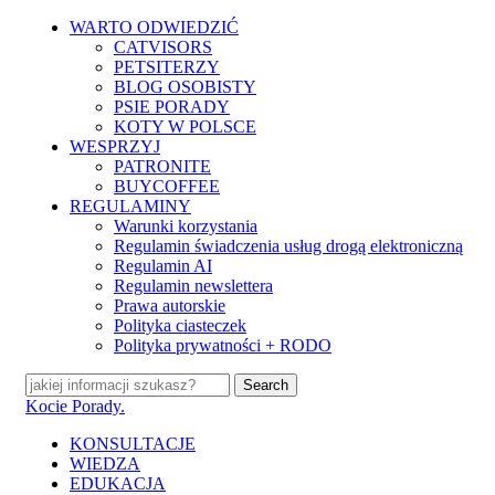
Skip
WARTO ODWIEDZIĆ
to
CATVISORS
main
PETSITERZY
content
BLOG OSOBISTY
PSIE PORADY
KOTY W POLSCE
WESPRZYJ
PATRONITE
BUYCOFFEE
REGULAMINY
Warunki korzystania
Regulamin świadczenia usług drogą elektroniczną
Regulamin AI
Regulamin newslettera
Prawa autorskie
Polityka ciasteczek
Polityka prywatności + RODO
Search
Close
Kocie Porady.
Search
search
Menu
KONSULTACJE
WIEDZA
EDUKACJA