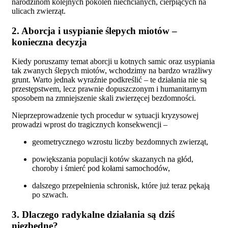
narodzinom kolejnych pokoleń niechcianych, cierpiących na
ulicach zwierząt.
2. Aborcja i usypianie ślepych miotów –
konieczna decyzja
Kiedy poruszamy temat aborcji u kotnych samic oraz usypiania
tak zwanych ślepych miotów, wchodzimy na bardzo wrażliwy
grunt. Warto jednak wyraźnie podkreślić – te działania nie są
przestępstwem, lecz prawnie dopuszczonym i humanitarnym
sposobem na zmniejszenie skali zwierzęcej bezdomności.
Nieprzeprowadzenie tych procedur w sytuacji kryzysowej
prowadzi wprost do tragicznych konsekwencji –
geometrycznego wzrostu liczby bezdomnych zwierząt,
powiększania populacji kotów skazanych na głód,
choroby i śmierć pod kołami samochodów,
dalszego przepełnienia schronisk, które już teraz pękają
po szwach.
3. Dlaczego radykalne działania są dziś
niezbędne?