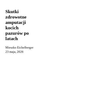
zdrowotne
żywienie
amputacji
kocich
Skutki
pazurów
zdrowotne
po
amputacji
latach
kocich
pazurów po
latach
Mieszko Eichelberger
23 maja, 2026