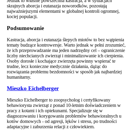
Jednak to właśnie powszechna kastracja, a w sytuacjach
skrajnych aborcja i eutanazja noworodków, pozostają
najważniejszymi elementami w globalnej kontroli ogromnej,
kociej populacji.
Podsumowanie
Kastracja, aborcja i eutanazja ślepych miotów to bez wątpienia
tematy budzące kontrowersje. Warto jednak w pełni zrozumieć,
że ich przeprowadzanie ma jeden nadrzędny cel – ograniczenie
liczby niechcianych zwierząt i minimalizowanie ich cierpienia.
Osoby dorosłe i kochające zwierzęta powinny wspierać te
trudne, lecz konieczne medycznie działania, dążąc do
rozwiązania problemu bezdomności w sposób jak najbardziej
humanitarny.
Mieszko Eichelberger
Mieszko Eichelberger to zoopsycholog i certyfikowany
behawiorysta zwierząt z ponad 10-letnim doświadczeniem w
pracy z kotami i ich opiekunami. Specjalizuje się w
diagnozowaniu i korygowaniu problemów behawioralnych u
kotów domowych - od agresji, lęków i stresu, po trudności
adaptacyjne i zaburzenia relacji z człowiekiem.