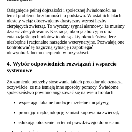
Osiągnięcie pełnej dojrzałości i społecznej świadomości na
temat problemu bezdomności to podstawa. W ostatnich latach
niestety wciąż obserwujemy drastyczny wzrost liczby
cierpiących zwierząt. To wyraźny sygnał alarmowy, że musimy
działać zdecydowanie. Kastracja, aborcja aborcyjna oraz
eutanazja ślepych miotów to nie są akty okrucieństwa, lecz
niezbędne i racjonalne narzędzia weterynaryjne. Pozwalają one
kontrolować tę tragiczną sytuację i zapobiegać
niewyobrażalnemu cierpieniu w przyszłości.
4. Wybór odpowiednich rozwiązań i wsparcie
systemowe
Zrozumienie potrzeby stosowania takich procedur nie oznacza
oczywiście, że nie istnieją inne sposoby pomocy. Świadome
społeczeństwo powinno angażować się na wielu frontach –
wspierając lokalne fundacje i rzetelne inicjatywy,
promując mądrą adopcję zamiast kupowania zwierząt,
edukując otoczenie na temat prawdziwego dobrostanu.