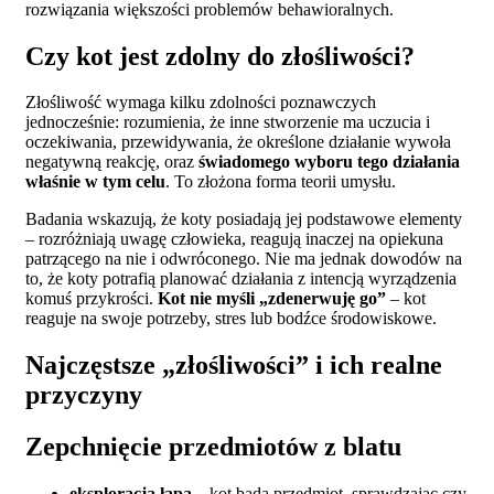
rozwiązania większości problemów behawioralnych.
Czy kot jest zdolny do złośliwości?
Złośliwość wymaga kilku zdolności poznawczych
jednocześnie: rozumienia, że inne stworzenie ma uczucia i
oczekiwania, przewidywania, że określone działanie wywoła
negatywną reakcję, oraz
świadomego wyboru tego działania
właśnie w tym celu
. To złożona forma teorii umysłu.
Badania wskazują, że koty posiadają jej podstawowe elementy
– rozróżniają uwagę człowieka, reagują inaczej na opiekuna
patrzącego na nie i odwróconego. Nie ma jednak dowodów na
to, że koty potrafią planować działania z intencją wyrządzenia
komuś przykrości.
Kot nie myśli „zdenerwuję go”
– kot
reaguje na swoje potrzeby, stres lub bodźce środowiskowe.
Najczęstsze „złośliwości” i ich realne
przyczyny
Zepchnięcie przedmiotów z blatu
eksploracja łapą
– kot bada przedmiot, sprawdzając czy