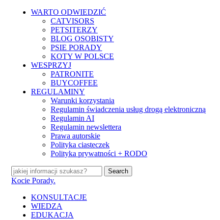
Skip
WARTO ODWIEDZIĆ
to
CATVISORS
main
PETSITERZY
content
BLOG OSOBISTY
PSIE PORADY
KOTY W POLSCE
WESPRZYJ
PATRONITE
BUYCOFFEE
REGULAMINY
Warunki korzystania
Regulamin świadczenia usług drogą elektroniczną
Regulamin AI
Regulamin newslettera
Prawa autorskie
Polityka ciasteczek
Polityka prywatności + RODO
Search
Close
Kocie Porady.
Search
search
Menu
KONSULTACJE
WIEDZA
EDUKACJA