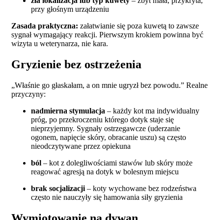
zła lokalizacja lub typ kuwety
– zbyt mała, przykryta,
przy głośnym urządzeniu
Zasada praktyczna:
załatwianie się poza kuwetą to zawsze
sygnał wymagający reakcji. Pierwszym krokiem powinna być
wizyta u weterynarza, nie kara.
Gryzienie bez ostrzeżenia
„Właśnie go głaskałam, a on mnie ugryzł bez powodu.” Realne
przyczyny:
nadmierna stymulacja
– każdy kot ma indywidualny
próg, po przekroczeniu którego dotyk staje się
nieprzyjemny. Sygnały ostrzegawcze (uderzanie
ogonem, napięcie skóry, obracanie uszu) są często
nieodczytywane przez opiekuna
ból
– kot z dolegliwościami stawów lub skóry może
reagować agresją na dotyk w bolesnym miejscu
brak socjalizacji
– koty wychowane bez rodzeństwa
często nie nauczyły się hamowania siły gryzienia
Wymiotowanie na dywan