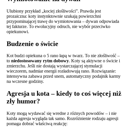
Ulubiony przykład „kociej złośliwości”. Prawda jest
prozaiczna: koty instynktownie szukają powierzchni
przypominającej trawę do wymiotowania – dywan odpowiada
tej fakturze. To ewolucyjny odruch, nie wybór przeciwko
opiekunowi.
Budzenie o świcie
Kot budzi opiekuna o 5 rano łapą w twarz. To nie złośliwość –
to
niedostosowany rytm dobowy
. Koty są aktywne o świcie i
zmierzchu. Jeśli nie dostają wystarczającej stymulacji
wieczorem, nadmiar energii rozładowują rano. Rozwiązanie:
intensywna zabawa przed snem, automatyczny podajnik karmy
na wczesne godziny.
Agresja u kota – kiedy to coś więcej niż
zły humor?
Koty mogą wydawać się wredne z różnych powodów – i nie
każda agresja wygląda tak samo. Rozróżnienie rodzaju agresji
pomaga dobrać właściwą reakcję: