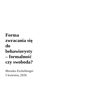
Forma
Praca i
zwracania
reklama
się
do
Forma
behawiorysty
zwracania się
–
do
formalność
czy
behawiorysty
swoboda?
– formalność
czy swoboda?
Mieszko Eichelberger
5 kwietnia, 2026