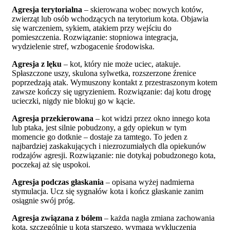
Agresja terytorialna
– skierowana wobec nowych kotów,
zwierząt lub osób wchodzących na terytorium kota. Objawia
się warczeniem, sykiem, atakiem przy wejściu do
pomieszczenia. Rozwiązanie: stopniowa integracja,
wydzielenie stref, wzbogacenie środowiska.
Agresja z lęku
– kot, który nie może uciec, atakuje.
Spłaszczone uszy, skulona sylwetka, rozszerzone źrenice
poprzedzają atak. Wymuszony kontakt z przestraszonym kotem
zawsze kończy się ugryzieniem. Rozwiązanie: daj kotu drogę
ucieczki, nigdy nie blokuj go w kącie.
Agresja przekierowana
– kot widzi przez okno innego kota
lub ptaka, jest silnie pobudzony, a gdy opiekun w tym
momencie go dotknie – dostaje za tamtego. To jeden z
najbardziej zaskakujących i niezrozumiałych dla opiekunów
rodzajów agresji. Rozwiązanie: nie dotykaj pobudzonego kota,
poczekaj aż się uspokoi.
Agresja podczas głaskania
– opisana wyżej nadmierna
stymulacja. Ucz się sygnałów kota i kończ głaskanie zanim
osiągnie swój próg.
Agresja związana z bólem
– każda nagła zmiana zachowania
kota, szczególnie u kota starszego, wymaga wykluczenia