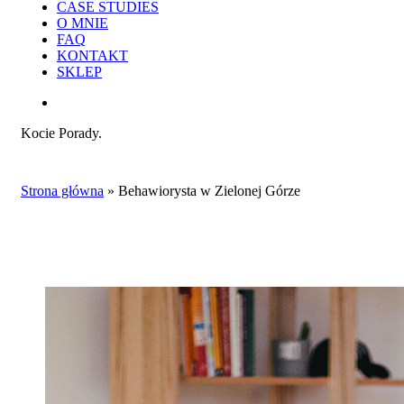
CASE STUDIES
O MNIE
FAQ
KONTAKT
SKLEP
search
Kocie Porady.
Strona główna
»
Behawiorysta w Zielonej Górze