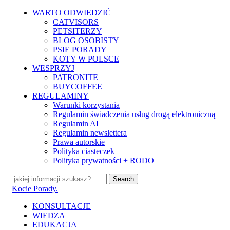
Skip
WARTO ODWIEDZIĆ
to
CATVISORS
main
PETSITERZY
content
BLOG OSOBISTY
PSIE PORADY
KOTY W POLSCE
WESPRZYJ
PATRONITE
BUYCOFFEE
REGULAMINY
Warunki korzystania
Regulamin świadczenia usług drogą elektroniczną
Regulamin AI
Regulamin newslettera
Prawa autorskie
Polityka ciasteczek
Polityka prywatności + RODO
Search
Close
Kocie Porady.
Search
search
Menu
KONSULTACJE
WIEDZA
EDUKACJA