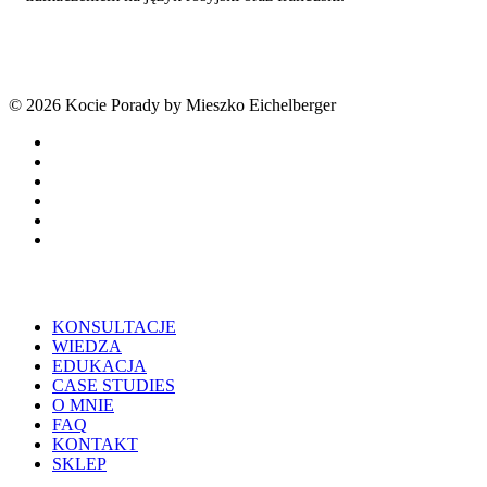
© 2026 Kocie Porady by Mieszko Eichelberger
facebook
youtube
tiktok
threads
phone
email
Close
KONSULTACJE
Menu
WIEDZA
EDUKACJA
CASE STUDIES
O MNIE
FAQ
KONTAKT
SKLEP