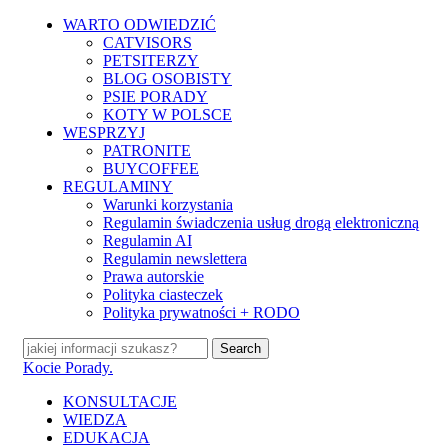
Skip
WARTO ODWIEDZIĆ
to
CATVISORS
main
PETSITERZY
content
BLOG OSOBISTY
PSIE PORADY
KOTY W POLSCE
WESPRZYJ
PATRONITE
BUYCOFFEE
REGULAMINY
Warunki korzystania
Regulamin świadczenia usług drogą elektroniczną
Regulamin AI
Regulamin newslettera
Prawa autorskie
Polityka ciasteczek
Polityka prywatności + RODO
Search
Close
Kocie Porady.
Search
search
Menu
KONSULTACJE
WIEDZA
EDUKACJA