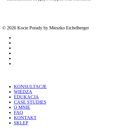
© 2026 Kocie Porady by Mieszko Eichelberger
facebook
youtube
tiktok
threads
phone
email
Close
KONSULTACJE
Menu
WIEDZA
EDUKACJA
CASE STUDIES
O MNIE
FAQ
KONTAKT
SKLEP