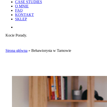
CASE STUDIES
O MNIE
FAQ
KONTAKT
SKLEP
search
Kocie Porady.
Strona główna
»
Behawiorysta w Tarnowie