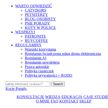
Skip
WARTO ODWIEDZIĆ
to
CATVISORS
main
PETSITERZY
content
BLOG OSOBISTY
PSIE PORADY
KOTY W POLSCE
WESPRZYJ
PATRONITE
BUYCOFFEE
REGULAMINY
Warunki korzystania
Regulamin świadczenia usług drogą elektroniczną
Regulamin AI
Regulamin newslettera
Prawa autorskie
Polityka ciasteczek
Polityka prywatności + RODO
Search
Close
Kocie Porady.
Search
sea
Me
KONSULTACJE
WIEDZA
EDUKACJA
CASE STUDI
O MNIE
FAQ
KONTAKT
SKLEP