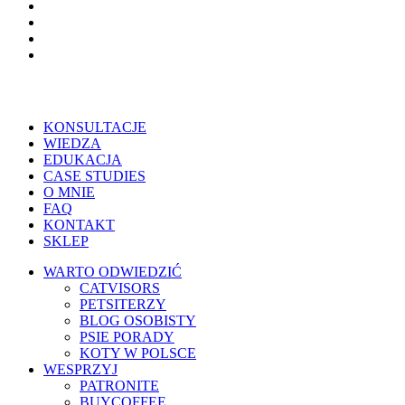
tiktok
threads
phone
email
Close
KONSULTACJE
Menu
WIEDZA
EDUKACJA
CASE STUDIES
O MNIE
FAQ
KONTAKT
SKLEP
WARTO ODWIEDZIĆ
CATVISORS
PETSITERZY
BLOG OSOBISTY
PSIE PORADY
KOTY W POLSCE
WESPRZYJ
PATRONITE
BUYCOFFEE