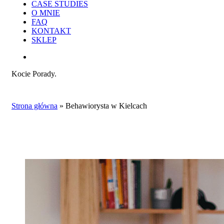
CASE STUDIES
O MNIE
FAQ
KONTAKT
SKLEP
search
Kocie Porady.
Strona główna
»
Behawiorysta w Kielcach