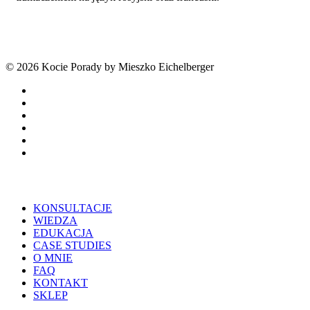
© 2026 Kocie Porady by Mieszko Eichelberger
facebook
youtube
tiktok
threads
phone
email
Close
KONSULTACJE
Menu
WIEDZA
EDUKACJA
CASE STUDIES
O MNIE
FAQ
KONTAKT
SKLEP