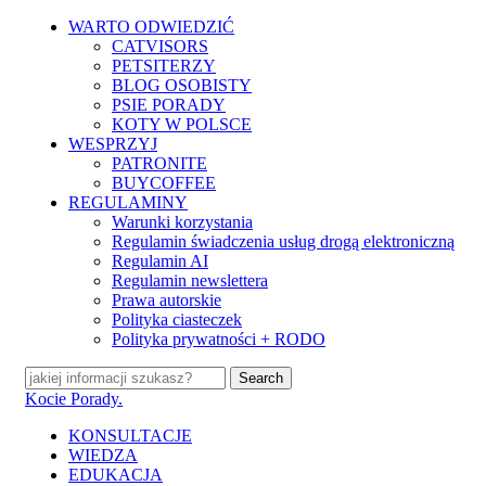
Skip
WARTO ODWIEDZIĆ
to
CATVISORS
main
PETSITERZY
content
BLOG OSOBISTY
PSIE PORADY
KOTY W POLSCE
WESPRZYJ
PATRONITE
BUYCOFFEE
REGULAMINY
Warunki korzystania
Regulamin świadczenia usług drogą elektroniczną
Regulamin AI
Regulamin newslettera
Prawa autorskie
Polityka ciasteczek
Polityka prywatności + RODO
Search
Close
Kocie Porady.
Search
search
Menu
KONSULTACJE
WIEDZA
EDUKACJA