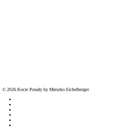
© 2026 Kocie Porady by Mieszko Eichelberger
facebook
youtube
tiktok
threads
phone
email