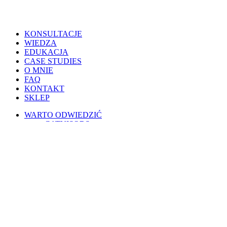
Close
KONSULTACJE
Menu
WIEDZA
EDUKACJA
CASE STUDIES
O MNIE
FAQ
KONTAKT
SKLEP
WARTO ODWIEDZIĆ
CATVISORS
PETSITERZY
BLOG OSOBISTY
PSIE PORADY
KOTY W POLSCE
WESPRZYJ
PATRONITE
BUYCOFFEE
REGULAMINY
Warunki korzystania
Regulamin świadczenia usług drogą elektroniczną
Regulamin AI