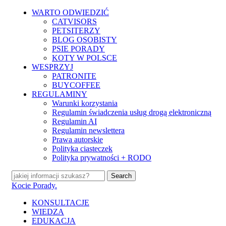
Skip
WARTO ODWIEDZIĆ
to
CATVISORS
main
PETSITERZY
content
BLOG OSOBISTY
PSIE PORADY
KOTY W POLSCE
WESPRZYJ
PATRONITE
BUYCOFFEE
REGULAMINY
Warunki korzystania
Regulamin świadczenia usług drogą elektroniczną
Regulamin AI
Regulamin newslettera
Prawa autorskie
Polityka ciasteczek
Polityka prywatności + RODO
Search
Close
Kocie Porady.
Search
search
Menu
KONSULTACJE
WIEDZA
EDUKACJA