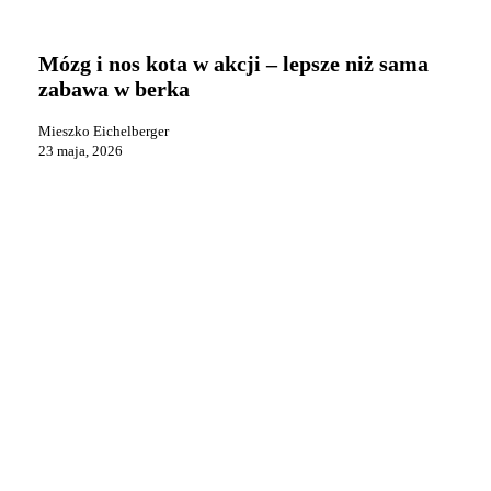
Mózg
Kot i jego zachowanie
i
nos
Mózg i nos kota w akcji – lepsze niż sama
kota
zabawa w berka
w
akcji
Mieszko Eichelberger
–
23 maja, 2026
lepsze
niż
sama
zabawa
w
berka