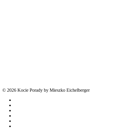
© 2026 Kocie Porady by Mieszko Eichelberger
facebook
youtube
tiktok
threads
phone
email