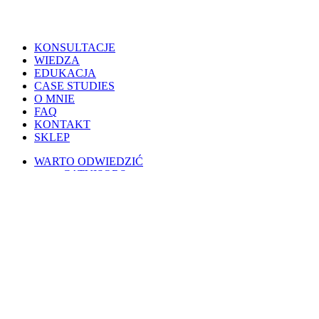
Close
KONSULTACJE
Menu
WIEDZA
EDUKACJA
CASE STUDIES
O MNIE
FAQ
KONTAKT
SKLEP
WARTO ODWIEDZIĆ
CATVISORS
PETSITERZY
BLOG OSOBISTY
PSIE PORADY
KOTY W POLSCE
WESPRZYJ
PATRONITE
BUYCOFFEE
REGULAMINY
Warunki korzystania
Regulamin świadczenia usług drogą elektroniczną
Regulamin AI