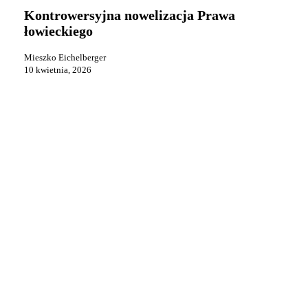
Prawa
Kontrowersyjna nowelizacja Prawa
łowieckiego
łowieckiego
Mieszko Eichelberger
10 kwietnia, 2026