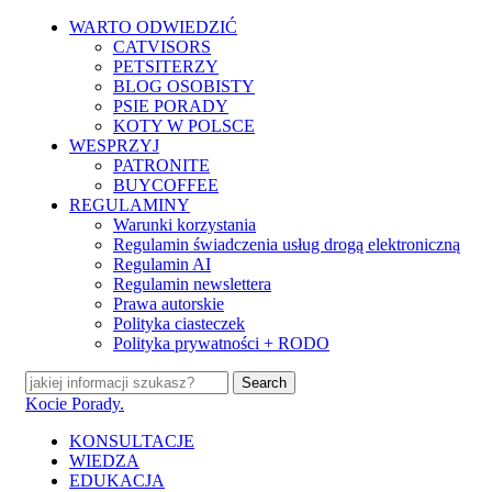
Skip
WARTO ODWIEDZIĆ
to
CATVISORS
main
PETSITERZY
content
BLOG OSOBISTY
PSIE PORADY
KOTY W POLSCE
WESPRZYJ
PATRONITE
BUYCOFFEE
REGULAMINY
Warunki korzystania
Regulamin świadczenia usług drogą elektroniczną
Regulamin AI
Regulamin newslettera
Prawa autorskie
Polityka ciasteczek
Polityka prywatności + RODO
Search
Close
Kocie Porady.
Search
search
Menu
KONSULTACJE
WIEDZA
EDUKACJA