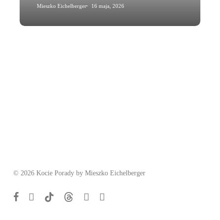
przyczyną?
Mieszko Eichelberger
16 maja, 2026
© 2026 Kocie Porady by Mieszko Eichelberger
facebook
youtube
tiktok
threads
phone
email