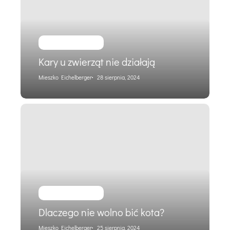
działają
Praca i reklama
Kary u zwierząt nie działają
Mieszko Eichelberger
28 sierpnia, 2024
Dlaczego
nie
wolno
bić
kota?
Praca i reklama
Dlaczego nie wolno bić kota?
Mieszko Eichelberger
25 sierpnia, 2024