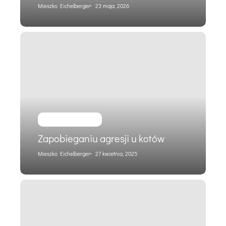
Mieszko Eichelberger
23 maja, 2026
Zapobieganiu
agresji
u
kotów
Praca i reklama
Zapobieganiu agresji u kotów
Mieszko Eichelberger
27 kwietnia, 2025
Kary
u
zwierząt
nie