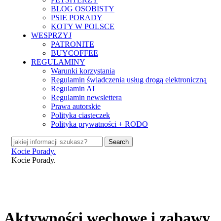
BLOG OSOBISTY
PSIE PORADY
KOTY W POLSCE
WESPRZYJ
PATRONITE
BUYCOFFEE
REGULAMINY
Warunki korzystania
Regulamin świadczenia usług drogą elektroniczną
Regulamin AI
Regulamin newslettera
Prawa autorskie
Polityka ciasteczek
Polityka prywatności + RODO
Search
Close
Kocie Porady.
Search
search
Menu
Kocie Porady.
Aktywności węchowe i zabawy