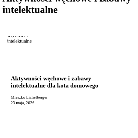
intelektualne
Aktywności
Kot i jego zachowanie
węchowe
i
Aktywności węchowe i zabawy
zabawy
intelektualne dla kota domowego
intelektualne
dla
Mieszko Eichelberger
kota
23 maja, 2026
domowego