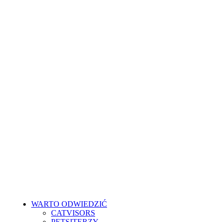
Skip
to
main
content
WARTO ODWIEDZIĆ
CATVISORS
PETSITERZY