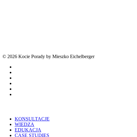
© 2026 Kocie Porady by Mieszko Eichelberger
facebook
youtube
tiktok
threads
phone
email
Close
KONSULTACJE
Menu
WIEDZA
EDUKACJA
CASE STUDIES