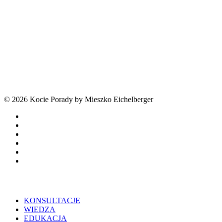
Zapraszamy do współpracy
Zamów opiekę
© 2026 Kocie Porady by Mieszko Eichelberger
facebook
youtube
tiktok
threads
phone
email
Close
KONSULTACJE
Menu
WIEDZA
EDUKACJA