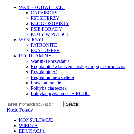
Skip
WARTO ODWIEDZIĆ
to
CATVISORS
main
PETSITERZY
content
BLOG OSOBISTY
PSIE PORADY
KOTY W POLSCE
WESPRZYJ
PATRONITE
BUYCOFFEE
REGULAMINY
Warunki korzystania
Regulamin świadczenia usług drogą elektroniczną
Regulamin AI
Regulamin newslettera
Prawa autorskie
Polityka ciasteczek
Polityka prywatności + RODO
Search
Close
Kocie Porady.
Search
search
Menu
KONSULTACJE
WIEDZA
EDUKACJA