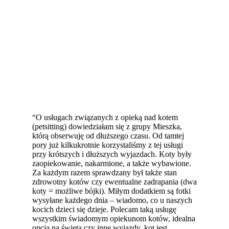
“O usługach związanych z opieką nad kotem
(petsitting) dowiedziałam się z grupy Mieszka,
którą obserwuję od dłuższego czasu. Od tamtej
pory już kilkukrotnie korzystaliśmy z tej usługi
przy krótszych i dłuższych wyjazdach. Koty były
zaopiekowanie, nakarmione, a także wybawione.
Za każdym razem sprawdzany był także stan
zdrowotny kotów czy ewentualne zadrapania (dwa
koty = możliwe bójki). Miłym dodatkiem są fotki
wysyłane każdego dnia – wiadomo, co u naszych
kocich dzieci się dzieje. Polecam taką usługę
wszystkim świadomym opiekunom kotów, idealna
opcja na święta czy inne wyjazdy, kot jest