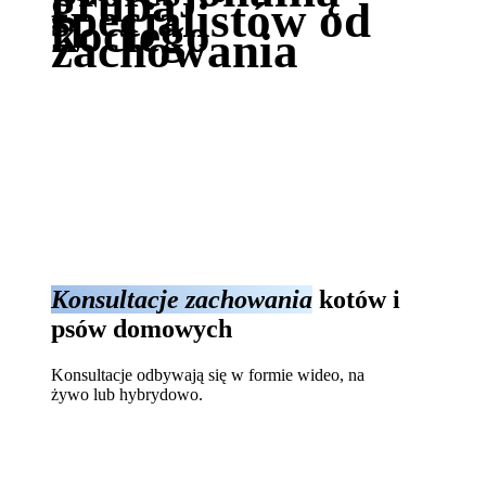
grupą
specjalistów od
kociego
zachowania
Konsultacje zachowania
kotów i
psów domowych
Konsultacje odbywają się w formie wideo, na
żywo lub hybrydowo.