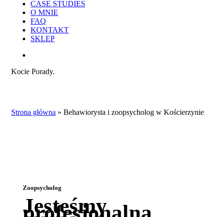
CASE STUDIES
O MNIE
FAQ
KONTAKT
SKLEP
search
Kocie Porady.
Strona główna
»
Behawiorysta i zoopsycholog w Kościerzynie
Zoopsycholog
Jesteśmy
profesjonalną