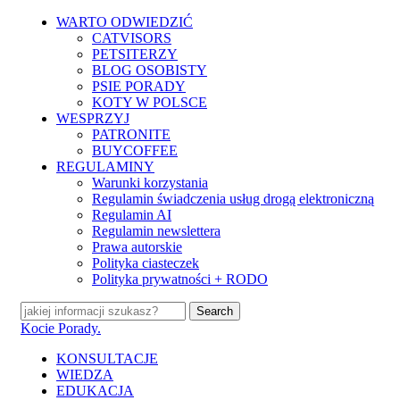
Skip
WARTO ODWIEDZIĆ
to
CATVISORS
main
PETSITERZY
content
BLOG OSOBISTY
PSIE PORADY
KOTY W POLSCE
WESPRZYJ
PATRONITE
BUYCOFFEE
REGULAMINY
Warunki korzystania
Regulamin świadczenia usług drogą elektroniczną
Regulamin AI
Regulamin newslettera
Prawa autorskie
Polityka ciasteczek
Polityka prywatności + RODO
Search
Close
Kocie Porady.
Search
search
Menu
KONSULTACJE
WIEDZA
EDUKACJA