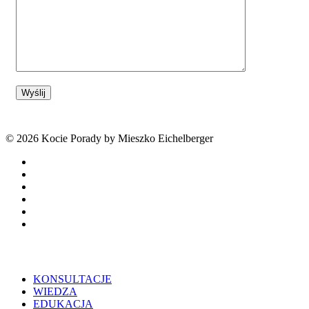
© 2026 Kocie Porady by Mieszko Eichelberger
facebook
youtube
tiktok
threads
phone
email
Close
KONSULTACJE
Menu
WIEDZA
EDUKACJA