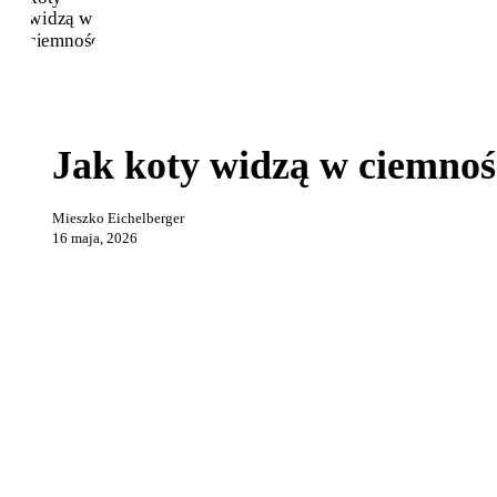
Jak
Praca i reklama
koty
widzą
Jak koty widzą w ciemnoś
w
ciemności?
Mieszko Eichelberger
16 maja, 2026