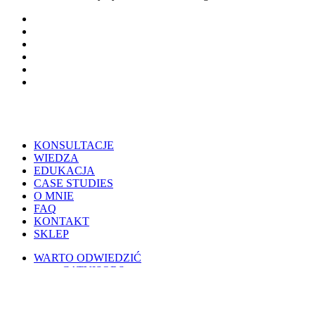
facebook
youtube
tiktok
threads
phone
email
Close
KONSULTACJE
Menu
WIEDZA
EDUKACJA
CASE STUDIES
O MNIE
FAQ
KONTAKT
SKLEP
WARTO ODWIEDZIĆ
CATVISORS
PETSITERZY
BLOG OSOBISTY
PSIE PORADY