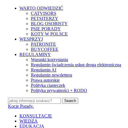
Skip
WARTO ODWIEDZIĆ
to
CATVISORS
main
PETSITERZY
content
BLOG OSOBISTY
PSIE PORADY
KOTY W POLSCE
WESPRZYJ
PATRONITE
BUYCOFFEE
REGULAMINY
Warunki korzystania
Regulamin świadczenia usług drogą elektroniczną
Regulamin AI
Regulamin newslettera
Prawa autorskie
Polityka ciasteczek
Polityka prywatności + RODO
Search
Close
Kocie Porady.
Search
search
Menu
KONSULTACJE
WIEDZA
EDUKACJA