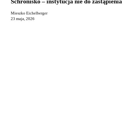
Schronisko – instytucja nie do zastąpienia
nie
do
Mieszko Eichelberger
zastąpienia
23 maja, 2026