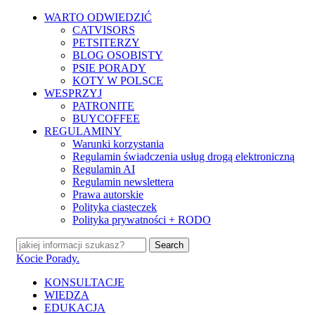
Skip
WARTO ODWIEDZIĆ
to
CATVISORS
main
PETSITERZY
content
BLOG OSOBISTY
PSIE PORADY
KOTY W POLSCE
WESPRZYJ
PATRONITE
BUYCOFFEE
REGULAMINY
Warunki korzystania
Regulamin świadczenia usług drogą elektroniczną
Regulamin AI
Regulamin newslettera
Prawa autorskie
Polityka ciasteczek
Polityka prywatności + RODO
Search
Close
Kocie Porady.
Search
search
Menu
KONSULTACJE
WIEDZA
EDUKACJA