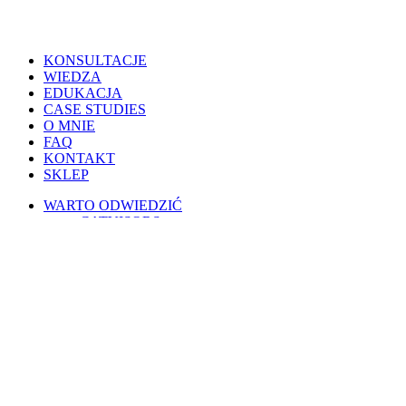
Close
KONSULTACJE
Menu
WIEDZA
EDUKACJA
CASE STUDIES
O MNIE
FAQ
KONTAKT
SKLEP
WARTO ODWIEDZIĆ
CATVISORS
PETSITERZY
BLOG OSOBISTY
PSIE PORADY
KOTY W POLSCE
WESPRZYJ
PATRONITE
BUYCOFFEE
REGULAMINY
Warunki korzystania
Regulamin świadczenia usług drogą elektroniczną
Regulamin AI