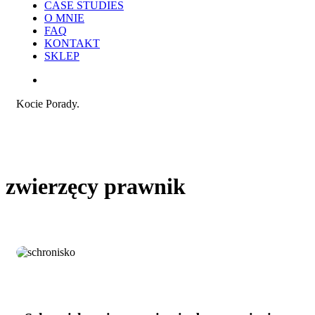
CASE STUDIES
O MNIE
FAQ
KONTAKT
SKLEP
search
Kocie Porady.
zwierzęcy prawnik
Schronisko
Opinie i uwagi
–
instytucja