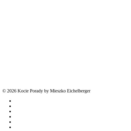
© 2026 Kocie Porady by Mieszko Eichelberger
facebook
youtube
tiktok
threads
phone
email