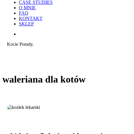
CASE STUDIES
O MNIE
FAQ
KONTAKT
SKLEP
search
Kocie Porady.
waleriana dla kotów
Waleriana
Praca i reklama
dla
kotów