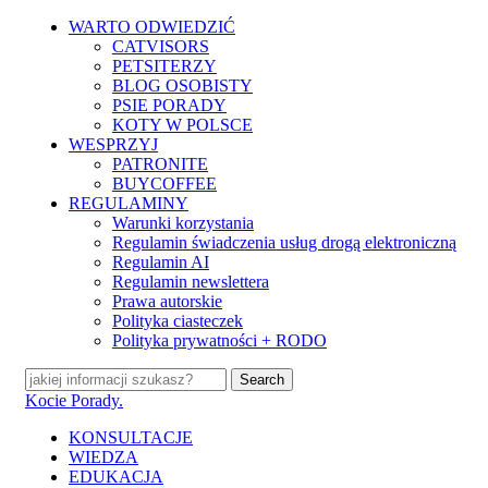
Skip
WARTO ODWIEDZIĆ
to
CATVISORS
main
PETSITERZY
content
BLOG OSOBISTY
PSIE PORADY
KOTY W POLSCE
WESPRZYJ
PATRONITE
BUYCOFFEE
REGULAMINY
Warunki korzystania
Regulamin świadczenia usług drogą elektroniczną
Regulamin AI
Regulamin newslettera
Prawa autorskie
Polityka ciasteczek
Polityka prywatności + RODO
Search
Close
Kocie Porady.
Search
search
Menu
KONSULTACJE
WIEDZA
EDUKACJA