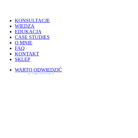
Close
KONSULTACJE
Menu
WIEDZA
EDUKACJA
CASE STUDIES
O MNIE
FAQ
KONTAKT
SKLEP
WARTO ODWIEDZIĆ
CATVISORS
PETSITERZY
BLOG OSOBISTY
PSIE PORADY
KOTY W POLSCE
WESPRZYJ
PATRONITE
BUYCOFFEE
REGULAMINY
Warunki korzystania
Regulamin świadczenia usług drogą elektroniczną
Regulamin AI