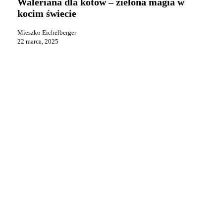
Waleriana dla kotów – zielona magia w
–
kocim świecie
zielona
magia
Mieszko Eichelberger
w
22 marca, 2025
kocim
świecie