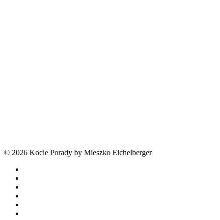
© 2026 Kocie Porady by Mieszko Eichelberger
facebook
youtube
tiktok
threads
phone
email