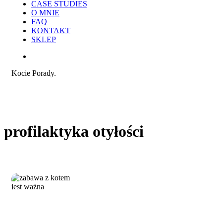
CASE STUDIES
O MNIE
FAQ
KONTAKT
SKLEP
search
Kocie Porady.
profilaktyka otyłości
Dlaczego
Praca i reklama
zabawa