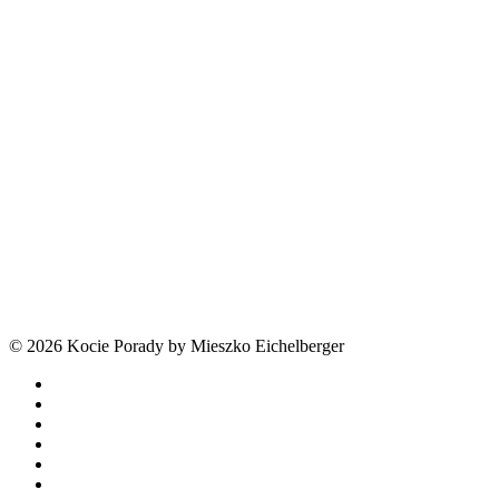
© 2026 Kocie Porady by Mieszko Eichelberger
facebook
youtube
tiktok
threads
phone
email