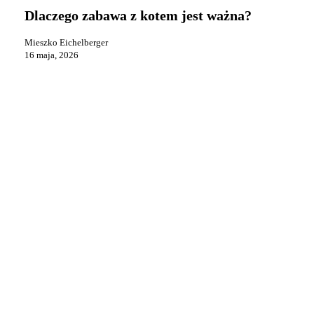
z
Dlaczego zabawa z kotem jest ważna?
kotem
jest
Mieszko Eichelberger
ważna?
16 maja, 2026