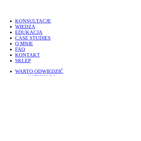
Close
KONSULTACJE
Menu
WIEDZA
EDUKACJA
CASE STUDIES
O MNIE
FAQ
KONTAKT
SKLEP
WARTO ODWIEDZIĆ
CATVISORS
PETSITERZY
BLOG OSOBISTY
PSIE PORADY
KOTY W POLSCE
WESPRZYJ
PATRONITE
BUYCOFFEE
REGULAMINY
Warunki korzystania
Regulamin świadczenia usług drogą elektroniczną
Regulamin AI