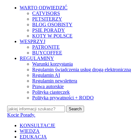
Skip
WARTO ODWIEDZIĆ
to
CATVISORS
main
PETSITERZY
content
BLOG OSOBISTY
PSIE PORADY
KOTY W POLSCE
WESPRZYJ
PATRONITE
BUYCOFFEE
REGULAMINY
Warunki korzystania
Regulamin świadczenia usług drogą elektroniczną
Regulamin AI
Regulamin newslettera
Prawa autorskie
Polityka ciasteczek
Polityka prywatności + RODO
Search
Close
Kocie Porady.
Search
search
Menu
KONSULTACJE
WIEDZA
EDUKACJA