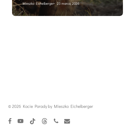
Mieszko Eichelberger
23 marca, 2026
© 2026 Kocie Porady by Mieszko Eichelberger
facebook
youtube
tiktok
threads
phone
email