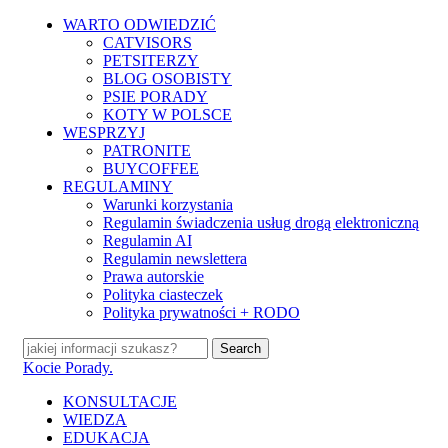
Skip
WARTO ODWIEDZIĆ
to
CATVISORS
main
PETSITERZY
content
BLOG OSOBISTY
PSIE PORADY
KOTY W POLSCE
WESPRZYJ
PATRONITE
BUYCOFFEE
REGULAMINY
Warunki korzystania
Regulamin świadczenia usług drogą elektroniczną
Regulamin AI
Regulamin newslettera
Prawa autorskie
Polityka ciasteczek
Polityka prywatności + RODO
Search
Close
Kocie Porady.
Search
search
Menu
KONSULTACJE
WIEDZA
EDUKACJA