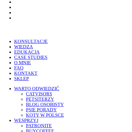
tiktok
threads
phone
email
Close
KONSULTACJE
Menu
WIEDZA
EDUKACJA
CASE STUDIES
O MNIE
FAQ
KONTAKT
SKLEP
WARTO ODWIEDZIĆ
CATVISORS
PETSITERZY
BLOG OSOBISTY
PSIE PORADY
KOTY W POLSCE
WESPRZYJ
PATRONITE
BUYCOFFEE