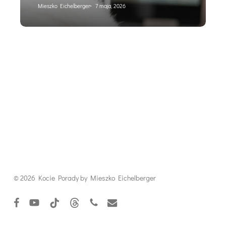
Mieszko Eichelberger
7 maja, 2026
© 2026 Kocie Porady by Mieszko Eichelberger
facebook
youtube
tiktok
threads
phone
email