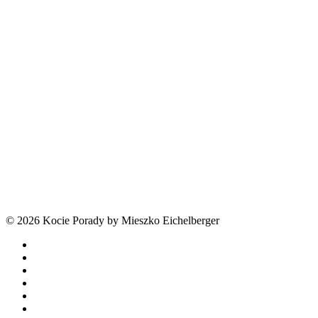
© 2026 Kocie Porady by Mieszko Eichelberger
facebook
youtube
tiktok
threads
phone
email