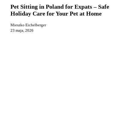
in
Pet Sitting in Poland for Expats – Safe
Poland
Holiday Care for Your Pet at Home
for
Expats
Mieszko Eichelberger
–
23 maja, 2026
Safe
Holiday
Care
for
Your
Pet
at
Home