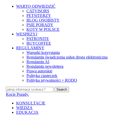
Skip
WARTO ODWIEDZIĆ
to
CATVISORS
main
PETSITERZY
content
BLOG OSOBISTY
PSIE PORADY
KOTY W POLSCE
WESPRZYJ
PATRONITE
BUYCOFFEE
REGULAMINY
Warunki korzystania
Regulamin świadczenia usług drogą elektroniczną
Regulamin AI
Regulamin newslettera
Prawa autorskie
Polityka ciasteczek
Polityka prywatności + RODO
Search
Close
Kocie Porady.
Search
search
Menu
KONSULTACJE
WIEDZA
EDUKACJA