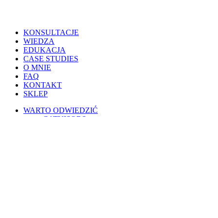
Close
KONSULTACJE
Menu
WIEDZA
EDUKACJA
CASE STUDIES
O MNIE
FAQ
KONTAKT
SKLEP
WARTO ODWIEDZIĆ
CATVISORS
PETSITERZY
BLOG OSOBISTY
PSIE PORADY
KOTY W POLSCE
WESPRZYJ
PATRONITE
BUYCOFFEE
REGULAMINY
Warunki korzystania
Regulamin świadczenia usług drogą elektroniczną
Regulamin AI