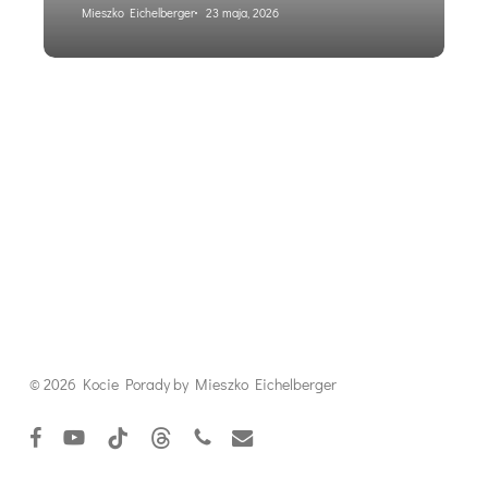
Mieszko Eichelberger
23 maja, 2026
© 2026 Kocie Porady by Mieszko Eichelberger
facebook
youtube
tiktok
threads
phone
email