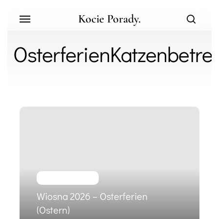
Skip
Menu
Kocie Porady.
to
search
main
content
OsterferienKatzenbetre
Wiosna
2026
–
Osterferien
(Ostern)
Praca i reklama
Wiosna 2026 – Osterferien
(Ostern)