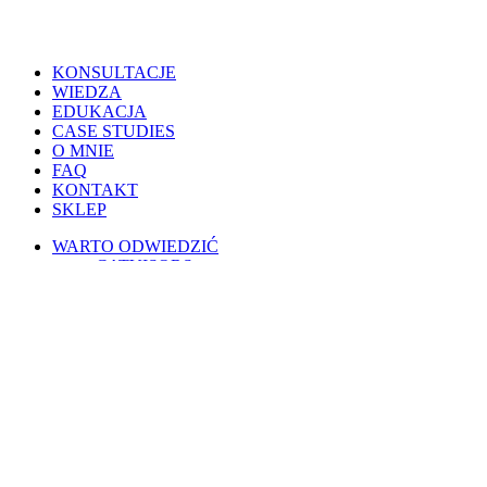
Close
KONSULTACJE
Menu
WIEDZA
EDUKACJA
CASE STUDIES
O MNIE
FAQ
KONTAKT
SKLEP
WARTO ODWIEDZIĆ
CATVISORS
PETSITERZY
BLOG OSOBISTY
PSIE PORADY
KOTY W POLSCE
WESPRZYJ
PATRONITE
BUYCOFFEE
REGULAMINY
Warunki korzystania
Regulamin świadczenia usług drogą elektroniczną
Regulamin AI