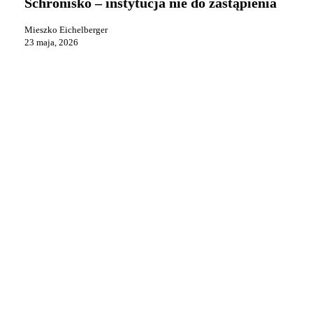
Schronisko – instytucja nie do zastąpienia
nie
do
Mieszko Eichelberger
zastąpienia
23 maja, 2026