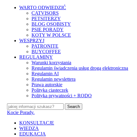
Skip
WARTO ODWIEDZIĆ
to
CATVISORS
main
PETSITERZY
content
BLOG OSOBISTY
PSIE PORADY
KOTY W POLSCE
WESPRZYJ
PATRONITE
BUYCOFFEE
REGULAMINY
Warunki korzystania
Regulamin świadczenia usług drogą elektroniczną
Regulamin AI
Regulamin newslettera
Prawa autorskie
Polityka ciasteczek
Polityka prywatności + RODO
Search
Close
Kocie Porady.
Search
search
Menu
KONSULTACJE
WIEDZA
EDUKACJA