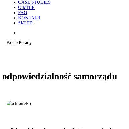
CASE STUDIES
O MNIE
FAQ
KONTAKT
SKLEP
search
Kocie Porady.
odpowiedzialność samorządu
Schronisko
Opinie i uwagi
–
instytucja