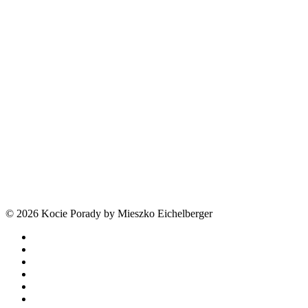
© 2026 Kocie Porady by Mieszko Eichelberger
facebook
youtube
tiktok
threads
phone
email