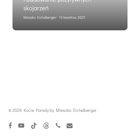
–
skojarzeń
minimalizacja
stresu
Mieszko Eichelberger
13 kwietnia, 2025
i
budowanie
pozytywnych
skojarzeń
© 2026 Kocie Porady by Mieszko Eichelberger
facebook
youtube
tiktok
threads
phone
email