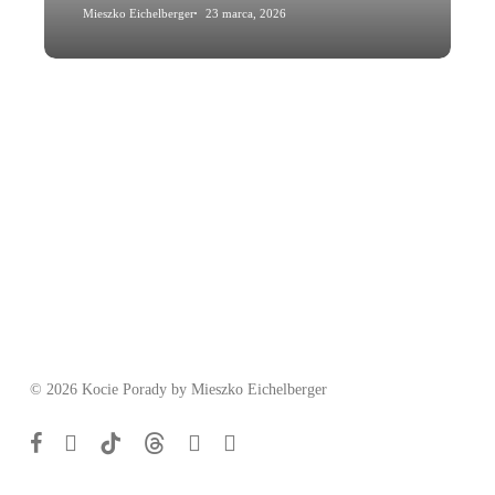
Mieszko Eichelberger
23 marca, 2026
© 2026 Kocie Porady by Mieszko Eichelberger
facebook
youtube
tiktok
threads
phone
email