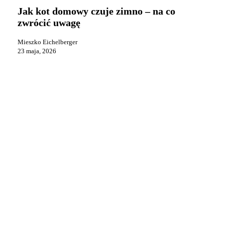
domowy
Jak kot domowy czuje zimno – na co
czuje
zwrócić uwagę
zimno
–
Mieszko Eichelberger
na
23 maja, 2026
co
zwrócić
uwagę