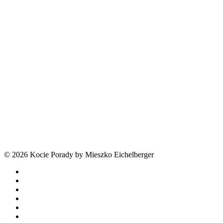
© 2026 Kocie Porady by Mieszko Eichelberger
facebook
youtube
tiktok
threads
phone
email