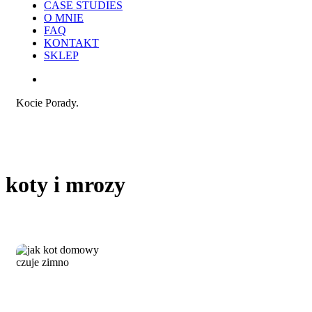
CASE STUDIES
O MNIE
FAQ
KONTAKT
SKLEP
search
Kocie Porady.
koty i mrozy
Jak
Kocie zdrowie i żywienie
kot