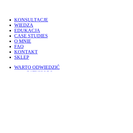
Close
KONSULTACJE
Menu
WIEDZA
EDUKACJA
CASE STUDIES
O MNIE
FAQ
KONTAKT
SKLEP
WARTO ODWIEDZIĆ
CATVISORS
PETSITERZY
BLOG OSOBISTY
PSIE PORADY
KOTY W POLSCE
WESPRZYJ
PATRONITE
BUYCOFFEE
REGULAMINY
Warunki korzystania
Regulamin świadczenia usług drogą elektroniczną
Regulamin AI