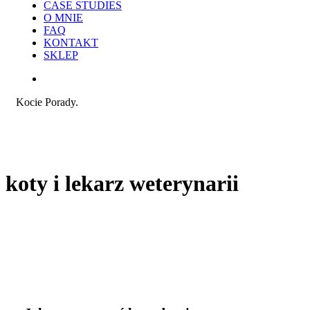
CASE STUDIES
O MNIE
FAQ
KONTAKT
SKLEP
search
Kocie Porady.
koty i lekarz weterynarii
Jak
Praca i reklama
przygotować
kota