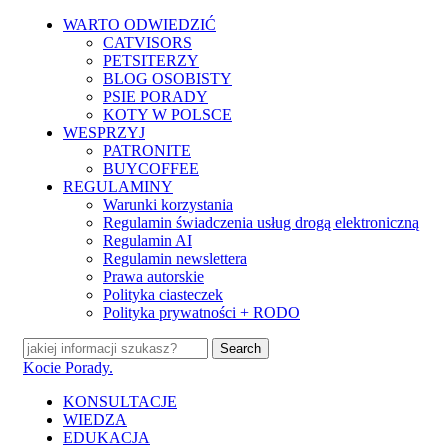
Skip
WARTO ODWIEDZIĆ
to
CATVISORS
main
PETSITERZY
content
BLOG OSOBISTY
PSIE PORADY
KOTY W POLSCE
WESPRZYJ
PATRONITE
BUYCOFFEE
REGULAMINY
Warunki korzystania
Regulamin świadczenia usług drogą elektroniczną
Regulamin AI
Regulamin newslettera
Prawa autorskie
Polityka ciasteczek
Polityka prywatności + RODO
Search
Close
Kocie Porady.
Search
search
Menu
KONSULTACJE
WIEDZA
EDUKACJA