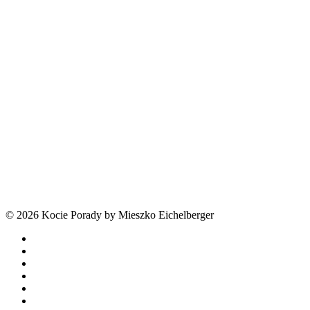
© 2026 Kocie Porady by Mieszko Eichelberger
facebook
youtube
tiktok
threads
phone
email