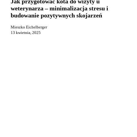
Jak przygotować kota do wizyty u
do
weterynarza – minimalizacja stresu i
wizyty
budowanie pozytywnych skojarzeń
u
weterynarza
–
Mieszko Eichelberger
minimalizacja
13 kwietnia, 2025
stresu
i
budowanie
pozytywnych
skojarzeń