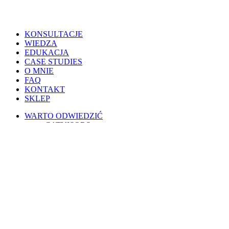
Close
KONSULTACJE
Menu
WIEDZA
EDUKACJA
CASE STUDIES
O MNIE
FAQ
KONTAKT
SKLEP
WARTO ODWIEDZIĆ
CATVISORS
PETSITERZY
BLOG OSOBISTY
PSIE PORADY
KOTY W POLSCE
WESPRZYJ
PATRONITE
BUYCOFFEE
REGULAMINY
Warunki korzystania
Regulamin świadczenia usług drogą elektroniczną
Regulamin AI