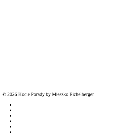
© 2026 Kocie Porady by Mieszko Eichelberger
facebook
youtube
tiktok
threads
phone
email