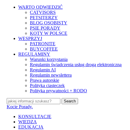
Skip
WARTO ODWIEDZIĆ
to
CATVISORS
main
PETSITERZY
content
BLOG OSOBISTY
PSIE PORADY
KOTY W POLSCE
WESPRZYJ
PATRONITE
BUYCOFFEE
REGULAMINY
Warunki korzystania
Regulamin świadczenia usług drogą elektroniczną
Regulamin AI
Regulamin newslettera
Prawa autorskie
Polityka ciasteczek
Polityka prywatności + RODO
Search
Close
Kocie Porady.
Search
search
Menu
KONSULTACJE
WIEDZA
EDUKACJA