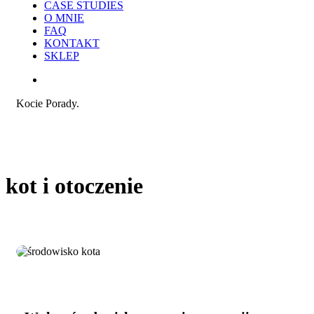
CASE STUDIES
O MNIE
FAQ
KONTAKT
SKLEP
search
Kocie Porady.
kot i otoczenie
Wpływ
Praca i reklama
środowiska
na