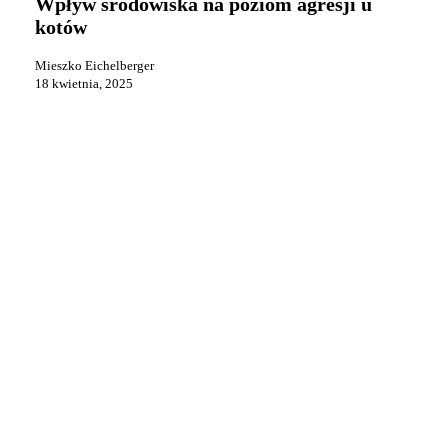
Wpływ środowiska na poziom agresji u
poziom
kotów
agresji
u
Mieszko Eichelberger
kotów
18 kwietnia, 2025