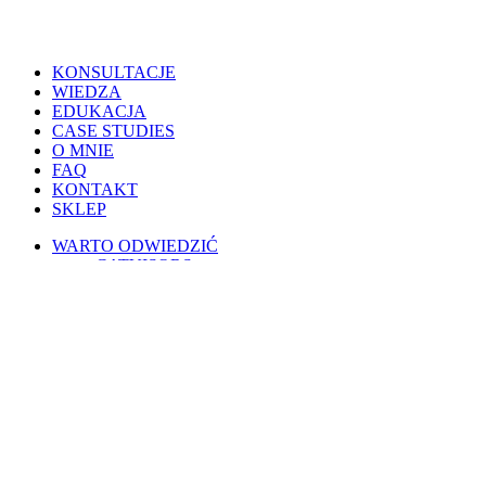
Close
KONSULTACJE
Menu
WIEDZA
EDUKACJA
CASE STUDIES
O MNIE
FAQ
KONTAKT
SKLEP
WARTO ODWIEDZIĆ
CATVISORS
PETSITERZY
BLOG OSOBISTY
PSIE PORADY
KOTY W POLSCE
WESPRZYJ
PATRONITE
BUYCOFFEE
REGULAMINY
Warunki korzystania
Regulamin świadczenia usług drogą elektroniczną
Regulamin AI