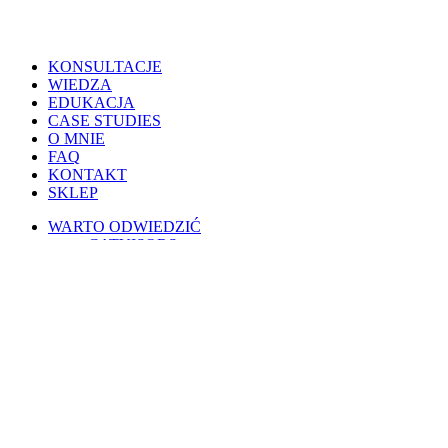
Close
KONSULTACJE
Menu
WIEDZA
EDUKACJA
CASE STUDIES
O MNIE
FAQ
KONTAKT
SKLEP
WARTO ODWIEDZIĆ
CATVISORS
PETSITERZY
BLOG OSOBISTY
PSIE PORADY
KOTY W POLSCE
WESPRZYJ
PATRONITE
BUYCOFFEE
REGULAMINY
Warunki korzystania
Regulamin świadczenia usług drogą elektroniczną
Regulamin AI