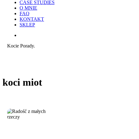
CASE STUDIES
O MNIE
FAQ
KONTAKT
SKLEP
search
Kocie Porady.
koci miot
Radość
Praca i reklama
z