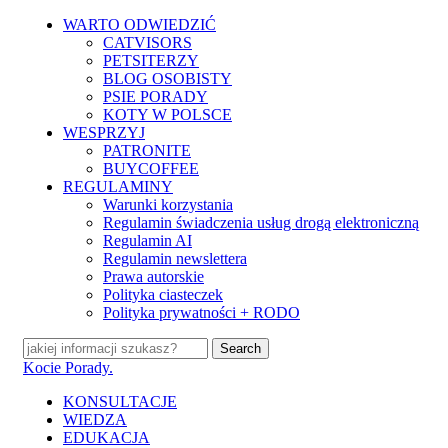
Skip
WARTO ODWIEDZIĆ
to
CATVISORS
main
PETSITERZY
content
BLOG OSOBISTY
PSIE PORADY
KOTY W POLSCE
WESPRZYJ
PATRONITE
BUYCOFFEE
REGULAMINY
Warunki korzystania
Regulamin świadczenia usług drogą elektroniczną
Regulamin AI
Regulamin newslettera
Prawa autorskie
Polityka ciasteczek
Polityka prywatności + RODO
Search
Close
Kocie Porady.
Search
search
Menu
KONSULTACJE
WIEDZA
EDUKACJA