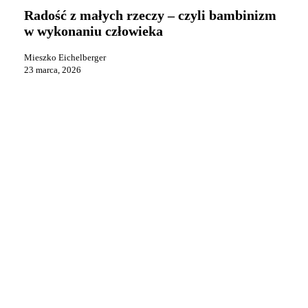
małych
Radość z małych rzeczy – czyli bambinizm
rzeczy
w wykonaniu człowieka
–
czyli
Mieszko Eichelberger
bambinizm
23 marca, 2026
w
wykonaniu
człowieka