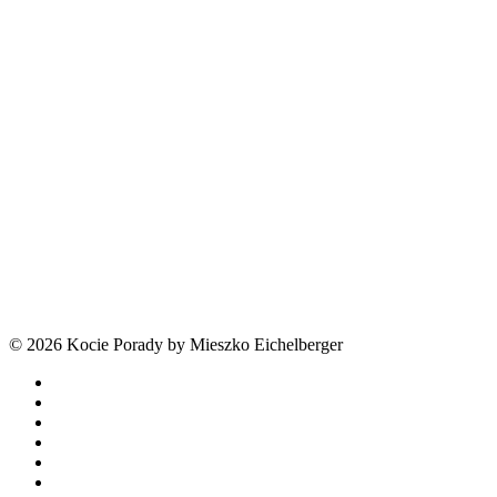
© 2026 Kocie Porady by Mieszko Eichelberger
facebook
youtube
tiktok
threads
phone
email