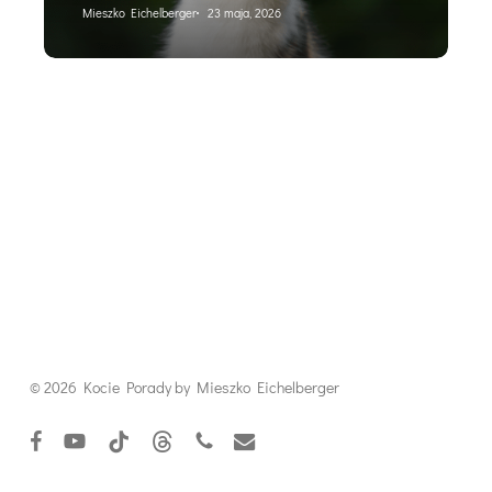
Mieszko Eichelberger
23 maja, 2026
© 2026 Kocie Porady by Mieszko Eichelberger
facebook
youtube
tiktok
threads
phone
email