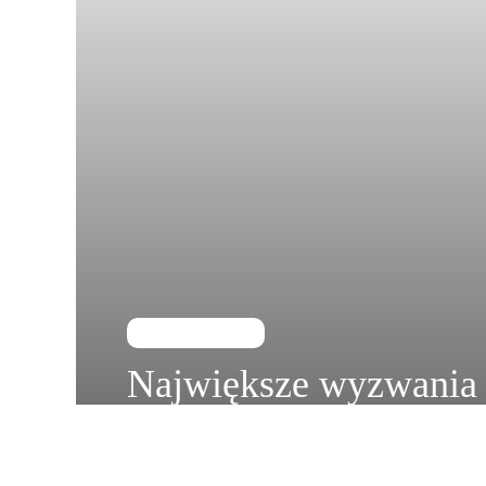
Praca i reklama
Największe wyzwania
zarządzaniu domem 
Mieszko Eichelberger
5 marca, 2025