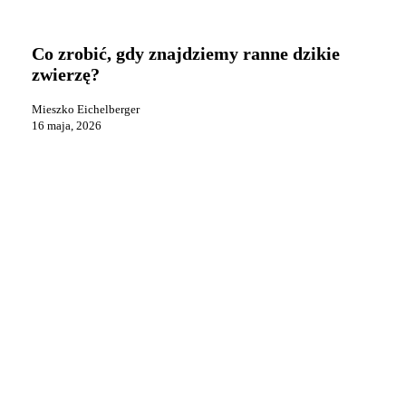
Co
Praca i reklama
zrobić,
gdy
Co zrobić, gdy znajdziemy ranne dzikie
znajdziemy
zwierzę?
ranne
dzikie
Mieszko Eichelberger
zwierzę?
16 maja, 2026