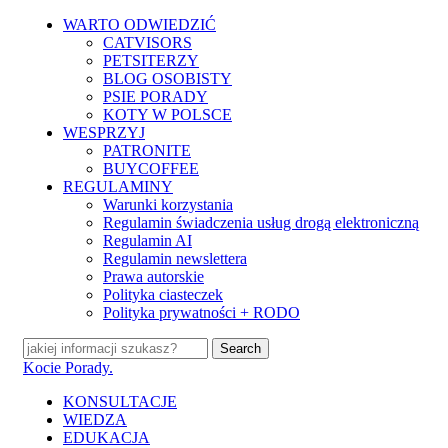
Skip
WARTO ODWIEDZIĆ
to
CATVISORS
main
PETSITERZY
content
BLOG OSOBISTY
PSIE PORADY
KOTY W POLSCE
WESPRZYJ
PATRONITE
BUYCOFFEE
REGULAMINY
Warunki korzystania
Regulamin świadczenia usług drogą elektroniczną
Regulamin AI
Regulamin newslettera
Prawa autorskie
Polityka ciasteczek
Polityka prywatności + RODO
Search
Close
Kocie Porady.
Search
search
Menu
KONSULTACJE
WIEDZA
EDUKACJA