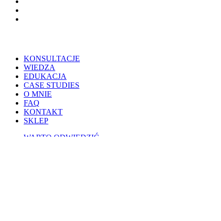
threads
phone
email
Close
KONSULTACJE
Menu
WIEDZA
EDUKACJA
CASE STUDIES
O MNIE
FAQ
KONTAKT
SKLEP
WARTO ODWIEDZIĆ
CATVISORS
PETSITERZY
BLOG OSOBISTY
PSIE PORADY
KOTY W POLSCE
WESPRZYJ
PATRONITE
BUYCOFFEE
REGULAMINY