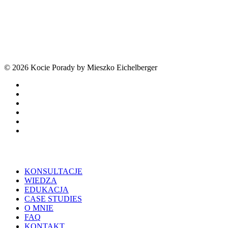
© 2026 Kocie Porady by Mieszko Eichelberger
facebook
youtube
tiktok
threads
phone
email
Close
KONSULTACJE
Menu
WIEDZA
EDUKACJA
CASE STUDIES
O MNIE
FAQ
KONTAKT