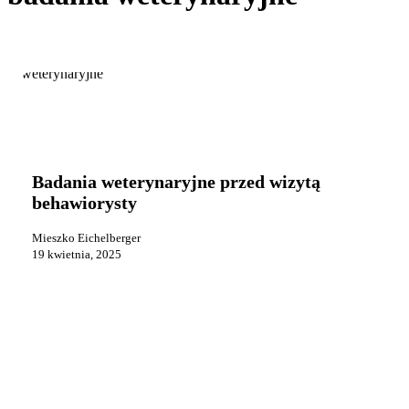
Badania
Praca i reklama
weterynaryjne
przed
Badania weterynaryjne przed wizytą
wizytą
behawiorysty
behawiorysty
Mieszko Eichelberger
19 kwietnia, 2025