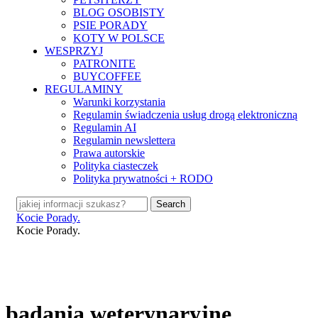
BLOG OSOBISTY
PSIE PORADY
KOTY W POLSCE
WESPRZYJ
PATRONITE
BUYCOFFEE
REGULAMINY
Warunki korzystania
Regulamin świadczenia usług drogą elektroniczną
Regulamin AI
Regulamin newslettera
Prawa autorskie
Polityka ciasteczek
Polityka prywatności + RODO
Search
Close
Kocie Porady.
Search
search
Menu
Kocie Porady.
badania weterynaryjne