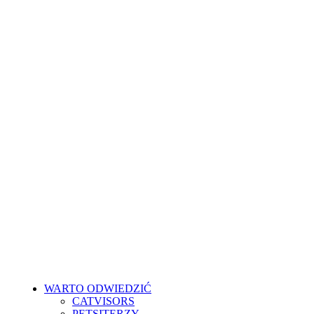
Skip
to
main
content
WARTO ODWIEDZIĆ
CATVISORS
PETSITERZY