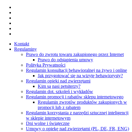
Skip
facebook
to
youtube
main
instagram
content
tiktok
phone
email
Kontakt
Regulaminy
Prawo do zwrotu towaru zakupionego przez Internet
Prawo do odstąpienia umowy
Polityka Prywatności
Regulamin konsultacji behawioralnej na żywo i online
Jak przygotować się na wizytę behawiorysty?
Regulamin opieki nad zwierzętami
Kim są nasi petsiterzy?
Regulamin dot. szkoleń i wykładów
Regulamin promocji i rabatów sklepu internetowego
Regulamin zwrotów produktów zakupionych w
promocji lub z rabatem
Regulamin korzystania z narzędzi sztucznej inteligencji
w sklepie internetowym
Dni wolne i świąteczne
Umowy o opiekę nad zwierzętami (PL, DE, FR, ENG)