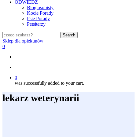
ODWIEDŹ
Blog osobisty
Kocie Porady
Psie Porady
Petsiterzy
Search
Close
Sklep dla opiekunów
Search
search
0
search
0
was successfully added to your cart.
lekarz weterynarii